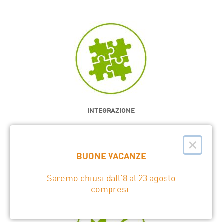
INTEGRAZIONE
Imbal Line è un integratore multi-brand: può collegare tra loro più
×
sistemi aventi funzionalità complementari.
BUONE VACANZE
SCOPRI »
Saremo chiusi dall'8 al 23 agosto
compresi.