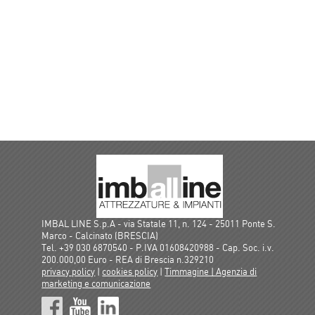
IMBAL LINE S.p.A - via Statale 11, n. 124 - 25011 Ponte S.
Marco - Calcinato (BRESCIA)
Tel. +39 030 6870540 - P.IVA 01608420988 - Cap. Soc. i.v.
200.000,00 Euro - REA di Brescia n.329210
privacy policy
|
cookies policy
|
Timmagine | Agenzia di
marketing e comunicazione