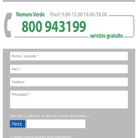
Inserisci il Codice di verifica nel campo sottostante *
*i campi contrassegnati sono obbligatori