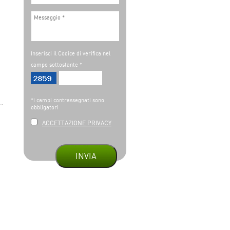
Inserisci il Codice di verifica nel
campo sottostante *
*i campi contrassegnati sono
obbligatori
ACCETTAZIONE PRIVACY
INVIA