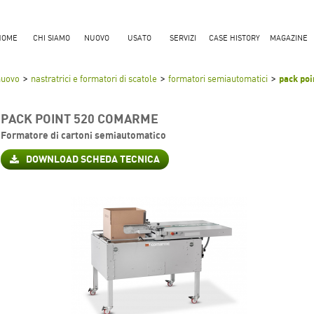
HOME
CHI SIAMO
NUOVO
USATO
SERVIZI
CASE HISTORY
MAGAZINE
>
>
>
nuovo
nastratrici e formatori di scatole
formatori semiautomatici
pack po
PACK POINT 520 COMARME
Formatore di cartoni semiautomatico
DOWNLOAD SCHEDA TECNICA