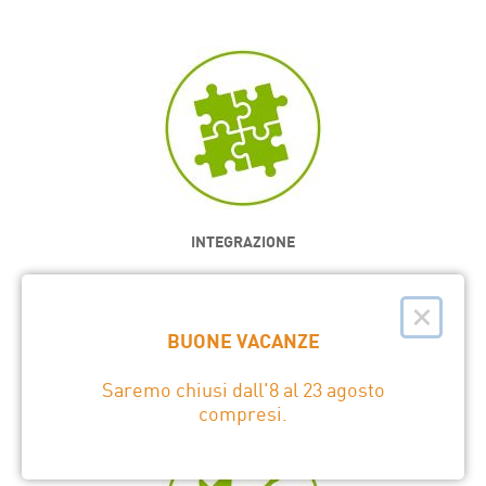
INTEGRAZIONE
Imbal Line è un integratore multi-brand: può collegare tra loro più
×
sistemi aventi funzionalità complementari.
BUONE VACANZE
SCOPRI »
Saremo chiusi dall'8 al 23 agosto
compresi.