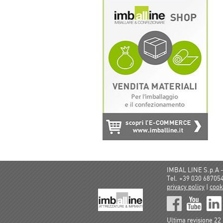
IMBAL LINE S.p.A - 
Tel. +39 030 687054
privacy policy
|
cook
Ultima revisione 2