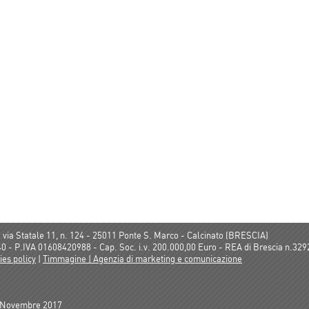
via Statale 11, n. 124 - 25011 Ponte S. Marco - Calcinato (BRESCIA)
0 - P.IVA 01608420988 - Cap. Soc. i.v. 200.000,00 Euro - REA di Brescia n.32
ies policy
|
Timmagine | Agenzia di marketing e comunicazione
2 Novembre 2017