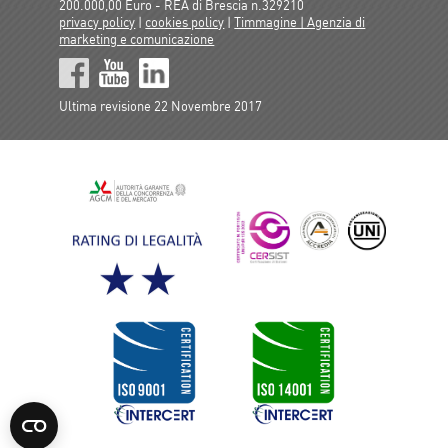
200.000,00 Euro - REA di Brescia n.329210
privacy policy
|
cookies policy
|
Timmagine | Agenzia di
marketing e comunicazione
Ultima revisione 22 Novembre 2017