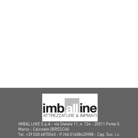
IMBAL LINE S.p.A - via Statale 11, n. 124 - 25011 Ponte S.
Marco - Calcinato (BRESCIA)
Tel. +39 030 6870540 - P.IVA 01608420988 - Cap. Soc. i.v.