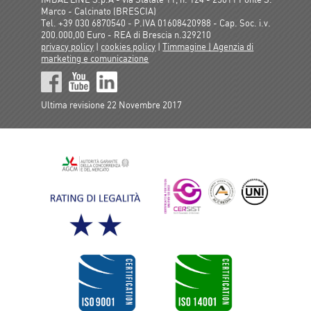
Marco - Calcinato (BRESCIA)
Tel. +39 030 6870540 - P.IVA 01608420988 - Cap. Soc. i.v.
200.000,00 Euro - REA di Brescia n.329210
privacy policy
|
cookies policy
|
Timmagine | Agenzia di
marketing e comunicazione
Ultima revisione 22 Novembre 2017