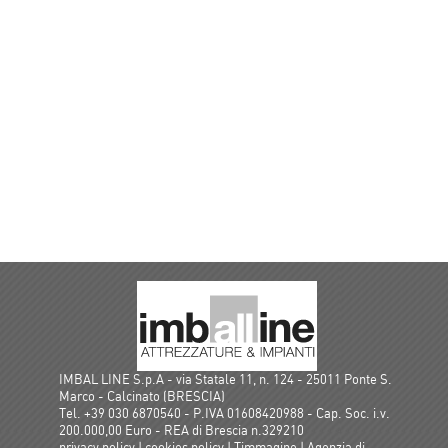
IMBAL LINE S.p.A - via Statale 11, n. 124 - 25011 Ponte S.
Marco - Calcinato (BRESCIA)
Tel. +39 030 6870540 - P.IVA 01608420988 - Cap. Soc. i.v.
200.000,00 Euro - REA di Brescia n.329210
privacy policy
|
cookies policy
|
Timmagine | Agenzia di