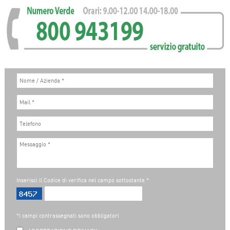
Inserisci il Codice di verifica nel campo sottostante *
*i campi contrassegnati sono obbligatori