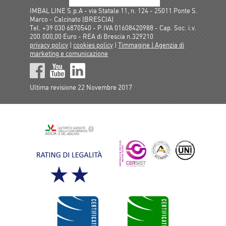
IMBAL LINE S.p.A - via Statale 11, n. 124 - 25011 Ponte S.
Marco - Calcinato (BRESCIA)
Tel. +39 030 6870540 - P.IVA 01608420988 - Cap. Soc. i.v.
200.000,00 Euro - REA di Brescia n.329210
privacy policy
|
cookies policy
|
Timmagine | Agenzia di
marketing e comunicazione
Ultima revisione 22 Novembre 2017